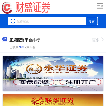
搜索
正规配资平台排行
更多
已收录
999
+家平台