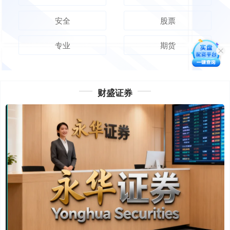
安全
股票
专业
期货
财盛证券