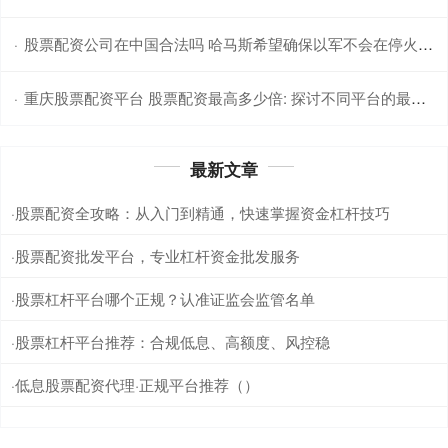
股票配资公司在中国合法吗 哈马斯希望确保以军不会在停火协议第一阶段后恢复军事行动
·
重庆股票配资平台 股票配资最高多少倍: 探讨不同平台的最大杠杆比例
·
最新文章
股票配资全攻略：从入门到精通，快速掌握资金杠杆技巧
·
股票配资批发平台，专业杠杆资金批发服务
·
股票杠杆平台哪个正规？认准证监会监管名单
·
股票杠杆平台推荐：合规低息、高额度、风控稳
·
低息股票配资代理·正规平台推荐（）
·