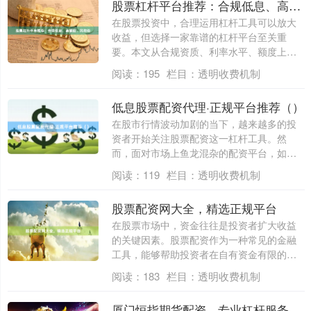
股票杠杆平台推荐：合规低息、高额度、风控稳
在股票投资中，合理运用杠杆工具可以放大
收益，但选择一家靠谱的杠杆平台至关重
要。本文从合规资质、利率水平、额度上限
和风控能....
阅读：
195
栏目：
透明收费机制
低息股票配资代理·正规平台推荐（）
在股市行情波动加剧的当下，越来越多的投
资者开始关注股票配资这一杠杆工具。然
而，面对市场上鱼龙混杂的配资平台，如何
找到**....
阅读：
119
栏目：
透明收费机制
股票配资网大全，精选正规平台
在股票市场中，资金往往是投资者扩大收益
的关键因素。股票配资作为一种常见的金融
工具，能够帮助投资者在自有资金有限的情
况下，....
阅读：
183
栏目：
透明收费机制
厦门恒指期货配资，专业杠杆服务。