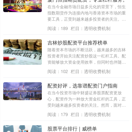
在当今金融市场日益多元化的背景下，恒生
指数期货作为连接内地与香港资本市场的重
要工具，正受到越来越多投资者的关注。厦
门作为....
阅读：
189
栏目：
透明收费机制
吉林炒股配资平台推荐榜单
随着资本市场的不断活跃，越来越多的吉林
投资者开始关注配资炒股这一杠杆工具。配
资能够放大资金使用效率，但同时也伴随着
较高的....
阅读：
102
栏目：
透明收费机制
配资好评，选靠谱配资门户指南
在当今投资市场中财盛证券股票配资更放
心，配资作为一种放大资金杠杆的工具，正
受到越来越多投资者的关注。然而，面对琳
琅满目的....
阅读：
179
栏目：
透明收费机制
股票平台排行 | 威榜单