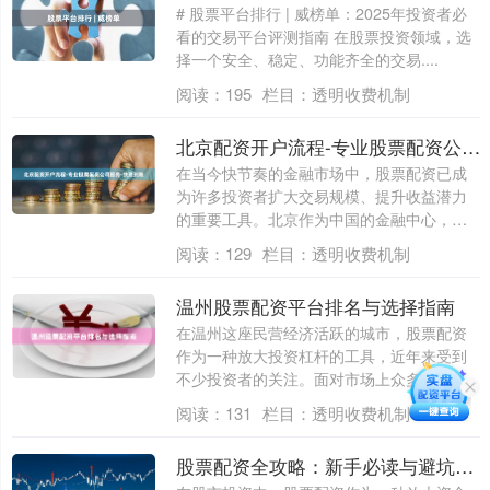
# 股票平台排行 | 威榜单：2025年投资者必
看的交易平台评测指南 在股票投资领域，选
择一个安全、稳定、功能齐全的交易....
阅读：
195
栏目：
透明收费机制
北京配资开户流程-专业股票配资公司服务-快速到账
在当今快节奏的金融市场中，股票配资已成
为许多投资者扩大交易规模、提升收益潜力
的重要工具。北京作为中国的金融中心，拥
有众多....
阅读：
129
栏目：
透明收费机制
温州股票配资平台排名与选择指南
在温州这座民营经济活跃的城市，股票配资
作为一种放大投资杠杆的工具，近年来受到
不少投资者的关注。面对市场上众多配资平
台，如....
阅读：
131
栏目：
透明收费机制
股票配资全攻略：新手必读与避坑指南