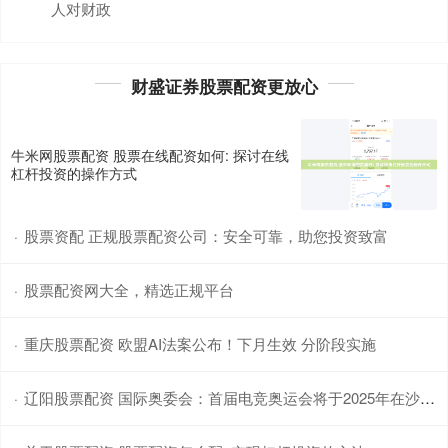
人对财政
股票配资公司在中国合法吗 哈马斯希望确保以军不会在停火协
议第一阶段后恢复军事行动
财盛证券股票配资更放心
透明收费机制
：
2026-02-24
总台记者获悉，当地时间7月12日，巴勒斯坦伊斯兰抵抗运
牛米网股票配资 股票在线配资如何: 探讨在线
动（哈马斯）一名官员透露说，目前正在进行的关于停火
杠杆投资的操作方式
和人员交换协议谈
股票资配 正规股票配资公司：安全可靠，助您投资致富
·
股票配资网大全，精选正规平台
·
重庆股票配资 欧盟AI法案公布！下月生效 分阶段实施
·
辽阳股票配资 国际奥委会：首届电竞奥运会将于2025年在沙特举办
·