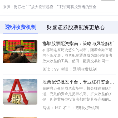
来源：财联社 * **放大投资规模：**配资可将投资者的资金....
透明收费机制
财盛证券股票配资更放心
邯郸股票配资指南：策略与风险解析
在邯郸这座历史悠久的城市，随着金融市场
的不断发展，股票配资逐渐成为部分投资者
放大收益的工具。然而，配资交易如同一把
双刃剑....
阅读：
99
栏目：
透明收费机制
股票配资批发平台，专业杠杆资金批发服务
在瞬息万变的股票市场中，机会往往稍纵即
逝。充足的资金是把握机遇、扩大收益的关
键，但并非每位投资者都时刻具备充裕的自
有资金....
阅读：
167
栏目：
透明收费机制