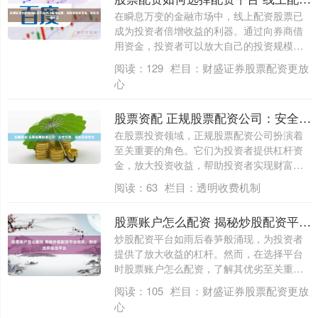
在瞬息万变的金融市场中，线上配资股票已
成为投资者倍增收益的利器。通过向券商借
用资金，投资者可以放大自己的投资规模，
从而获....
阅读：
129
栏目：
财盛证券股票配资更放
心
股票资配 正规股票配资公司：安全可靠，助您投资致富
在股票投资领域，正规股票配资公司扮演着
至关重要的角色。它们为投资者提供杠杆资
金，放大投资收益，帮助投资者实现财富增
值。 ....
阅读：
63
栏目：
透明收费机制
股票账户怎么配资 揭秘炒股配资平台优劣，助你选择最佳平台
炒股配资平台如雨后春笋般涌现，为投资者
提供了放大收益的杠杆。然而，在选择平台
时股票账户怎么配资，了解其优劣至关重
要。 配....
阅读：
105
栏目：
财盛证券股票配资更放
心