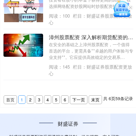
选择网络配资炒股网站时炒股配资找，....
阅读：
100
栏目：
财盛证券股票配资更放
心
漳州股票配资 深入解析期货配资的含义和机制
在安全的基础之上漳州股票配资，一个值得
首选的平台，更需具备**卓越的用户体验与专
业支持**。它应提供高效稳定的交易系
统，....
阅读：
145
栏目：
财盛证券股票配资更放
心
共
6
页
59
条记录
首页
1
2
3
4
5
6
下一页
末页
财盛证券