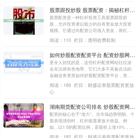
股票跟投炒股 股票配资：揭秘杠杆投资的奥秘与操作指南
股票配资是一种杠杆投资工具股票跟投炒
股，允许投资者以较少的自有资金放大投资
规模。它通过向配资公司借入资金，将杠杆
比例放大....
阅读：
110
栏目：
透明收费机制
如何炒股配资配资平台 配资炒股网站：如何选取最佳？
更令人担忧的是，这些杠杆配资网站往往游
走在法律灰色地带。它们大多不具备合法的
金融业务资质如何炒股配资配资平台，资金
安全无....
阅读：
169
栏目：
财盛证券股票配资更放
心
湖南期货配资公司排名 炒股配资网站：投资必备选择
配资的核心在于“借力”。当市场趋势明朗、个
股表现强劲时，杠杆能显著放大收益。例
如，以1:5的配资比例，若股价上涨10%，....
阅读：
182
栏目：
财盛证券股票配资更放