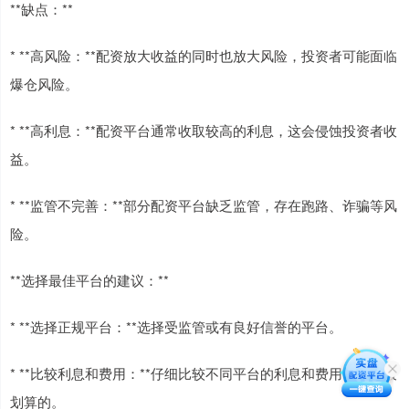
**缺点：**
* **高风险：**配资放大收益的同时也放大风险，投资者可能面临
爆仓风险。
* **高利息：**配资平台通常收取较高的利息，这会侵蚀投资者收
益。
* **监管不完善：**部分配资平台缺乏监管，存在跑路、诈骗等风
险。
**选择最佳平台的建议：**
* **选择正规平台：**选择受监管或有良好信誉的平台。
* **比较利息和费用：**仔细比较不同平台的利息和费用，选择最
划算的。