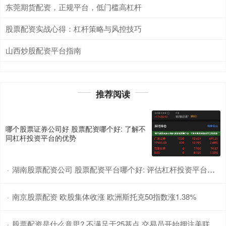
东莞期货配资，正规平台，低门槛高杠杆
股票配资实战心得：杠杆策略与风控技巧
山西炒股配资平台指南
推荐阅读
哪个股票证券公司好 股票配资哪个好: 了解不
同杠杆投资平台的优势
湖南股票配资公司 股票配资平台哪个好: 评估杠杆投资平台的可信度
·
南京股票配资 欧股集体收涨 欧洲斯托克50指数涨1.38%
·
股票配资是什么意思? 不满足于25基点 交易员开始押注美联储9月将大动作降息50基点
·