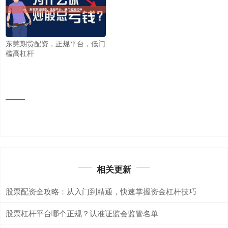
东莞期货配资，正规平台，低门
槛高杠杆
相关更新
股票配资全攻略：从入门到精通，快速掌握资金杠杆技巧
股票杠杆平台哪个正规？认准证监会监管名单