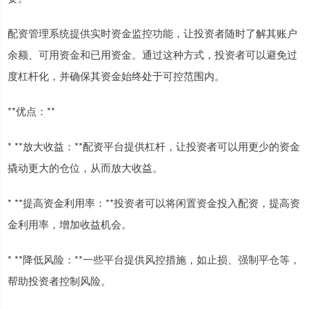
配资管理系统提供实时资金监控功能，让投资者随时了解其账户
余额、可用资金和已用资金。通过这种方式，投资者可以避免过
度杠杆化，并确保其资金始终处于可控范围内。
**优点：**
* **放大收益：**配资平台提供杠杆，让投资者可以用更少的资金
撬动更大的仓位，从而放大收益。
* **提高资金利用率：**投资者可以将闲置资金投入配资，提高资
金利用率，增加收益机会。
* **降低风险：**一些平台提供风控措施，如止损、强制平仓等，
帮助投资者控制风险。